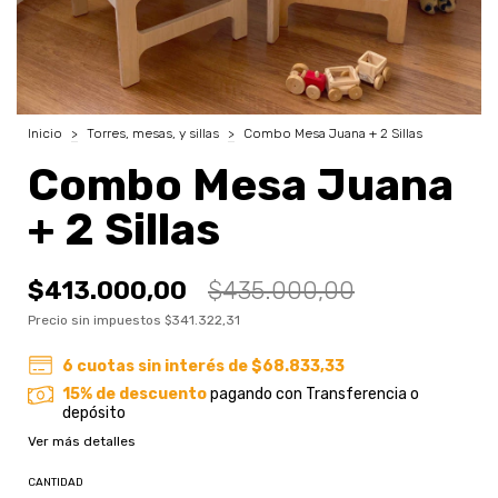
Inicio
>
Torres, mesas, y sillas
>
Combo Mesa Juana + 2 Sillas
Combo Mesa Juana
+ 2 Sillas
$413.000,00
$435.000,00
Precio sin impuestos
$341.322,31
6
cuotas sin interés de
$68.833,33
15% de descuento
pagando con Transferencia o
depósito
Ver más detalles
CANTIDAD