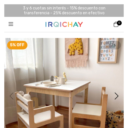
3 y 6 cuotas sin interés - 15% descuento con
transferencia - 25% descuento en efectivo
0
5
%
OFF
1
/
5