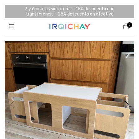
3 y 6 cuotas sin interés - 15% descuento con
transferencia - 25% descuento en efectivo
0
1
/
7