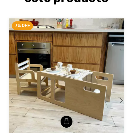
7
%
OFF