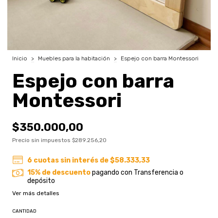
Inicio
>
Muebles para la habitación
>
Espejo con barra Montessori
Espejo con barra
Montessori
$350.000,00
Precio sin impuestos
$289.256,20
6
cuotas sin interés de
$58.333,33
15% de descuento
pagando con Transferencia o
depósito
Ver más detalles
CANTIDAD