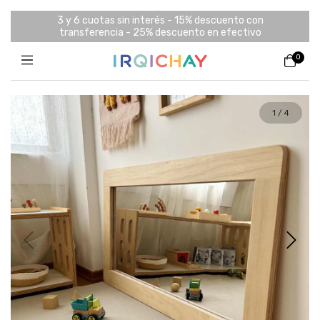
3 y 6 cuotas sin interés - 15% descuento con
transferencia - 25% descuento en efectivo
0
1
/
4