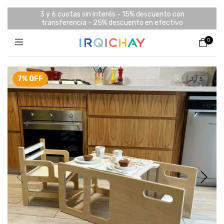
3 y 6 cuotas sin interés - 15% descuento con
transferencia - 25% descuento en efectivo
0
7
%
OFF
1
/
5